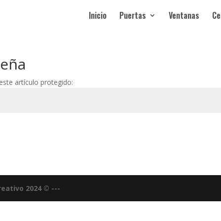
Inicio
Puertas
Ventanas
Ce
seña
ste artículo protegido:
eativo 2024 © ---